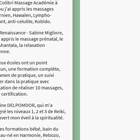
 Colibri Massage Académie à
 ou j'ai appris les massages
ornien, Hawaïen, Lympho-
nt, anti-celulite, Kobido.
Renaissance - Sabine Migliore,
i appris le massage prénatal, le
hantala, la relaxation
enne.
ux écoles ont un point
n, une formation complète,
amen de pratique, un suivi
er dans la pratique avec
gation de réaliser 10 massages,
 certification.
tine DELPOMDOR, qui m'a
né les niveaux 1, 2 et 3 de Reiki,
uvert mon éveil à la spiritualité.
les formations bébé, bain du
au-né en Harmonie, Rebozo,