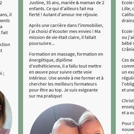
 2
Justine, 35 ans, mariée & maman de 2
Ecole
enfants. Ce qui d'ailleurs fait ma
Lille,
ans, il
fierté ! Autant d'amour me réjouie.
Calif
ments
draina
Après une carrière dans l'immobilier,
la
j'ai choisi d'écouter mes envies ! Ma
Ecole 
fait
mission de vie était claire, il fallait
ou j'a
poursuivre...
bébé s
uction
Crâni
st
Formation en massage, formation en
énergétique, diplôme
Ces de
d'esthéticienne, il a fallu tout mettre
commu
en œuvre pour suivre cette voie
un ex
i ;
intérieur. Une année à me former et à
réguli
chercher les meilleurs formateurs
l'obli
pour être au top. Je suis exigeante
et une
sur ma pratique!
Chris
enseig
et a o
Pour 
nouve