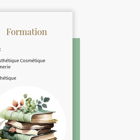
Formation
:
sthétique Cosmétique
merie
thétique